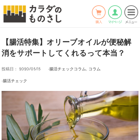
ホーム
>
コラム
>
腸活チェックコラム
>
Twitter
Facebook
LINE
【腸活特集】オリーブオイルが便秘解
消をサポートしてくれるって本当？
-
腸活チェックコラム
,
コラム
投稿日：
2020/05/15
-
腸活チェック