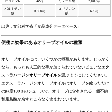
ビタミンK
42㎍
リノール酸
6,600㎎
パルミチン
α-リノレン
9,800㎎
600㎎
酸
酸
出典：文部科学省「食品成分データベース」
便秘に効果のあるオリーブオイルの種類
オリーブオイルには、いくつかの種類があります。せっかく
なら、もっとも人工的な手が加えられていないピュアな
エク
ストラバージンオリーブオイル
を選ぶようにしてください。
エクストラバージンオリーブオイルはオリーブを絞っただけ
の純度100％のジュースで、オリーブに含有される一価不飽
和脂肪酸が余すところなく含まれています。
一方、オリーブオイルには「ピュアオリーブオイル」という