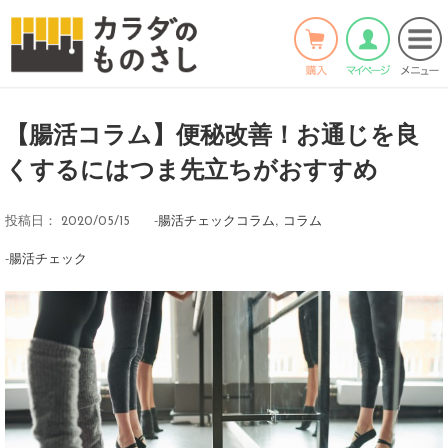
ホーム
>
コラム
>
腸活チェックコラム
>
Twitter
Facebook
LINE
【腸活コラム】便秘改善！お通じを良
くするにはつま先立ちがおすすめ
-
腸活チェックコラム
,
コラム
投稿日：
2020/05/15
-
腸活チェック