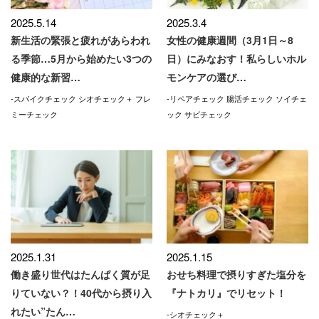
2025.5.14
2025.3.4
新生活の緊張と疲れがあらわれ
女性の健康週間（3月1日～8
る季節…5月から始めたい3つの
日）にみなおす！私らしいホル
健康的な新習…
モンケアの選び…
-スパイクチェック シオチェック＋ フレ
-リペアチェック 腸活チェック ソイチェ
ミーチェック
ック サビチェック
2025.1.31
2025.1.15
働き盛り世代はたんぱく質が足
おせち料理で摂りすぎた塩分を
りていない？！40代から摂り入
『ナトカリ』でリセット！
れたい”たん…
-シオチェック＋