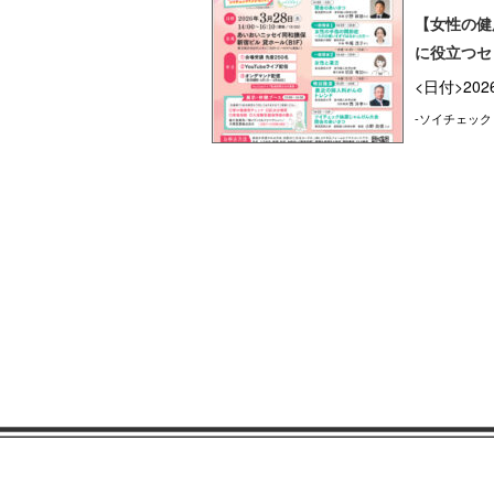
【女性の健
に役立つセ
<日付>202
-ソイチェック