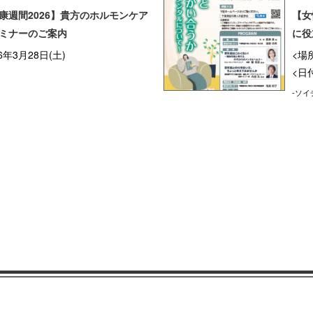
康週間2026】貴方のホルモンケア
【女
ミナーのご案内
に役
6年3月28日(土)
<場
<日付
-ソイ