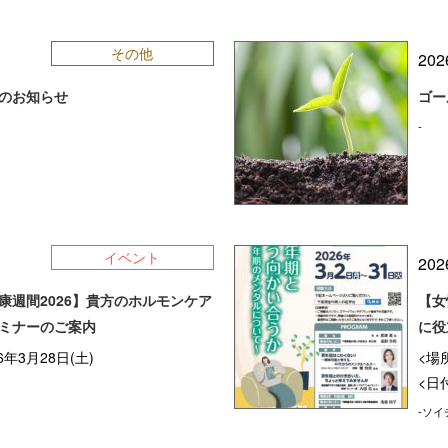
その他
202
のお知らせ
ゴー
-
イベント
202
康週間2026】貴方のホルモンケア
【女
ミナーのご案内
に役
6年3月28日(土)
<場
<日付
-ソイ