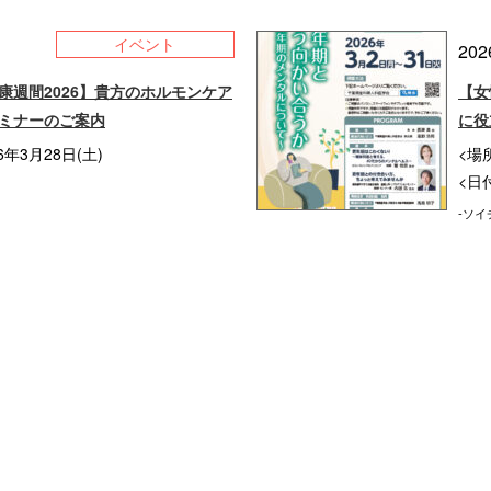
イベント
202
康週間2026】貴方のホルモンケア
【女
ミナーのご案内
に役
6年3月28日(土)
<場
<日付
-ソイ