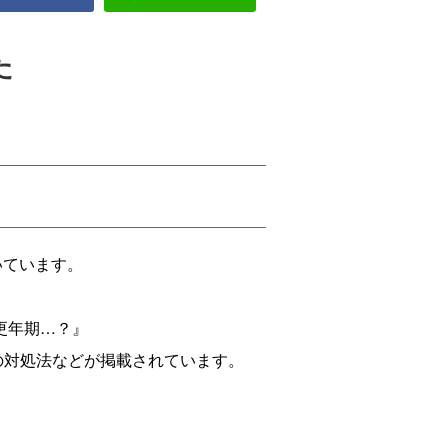
た
いています。
、更年期…？』
の対処法などが掲載されています。