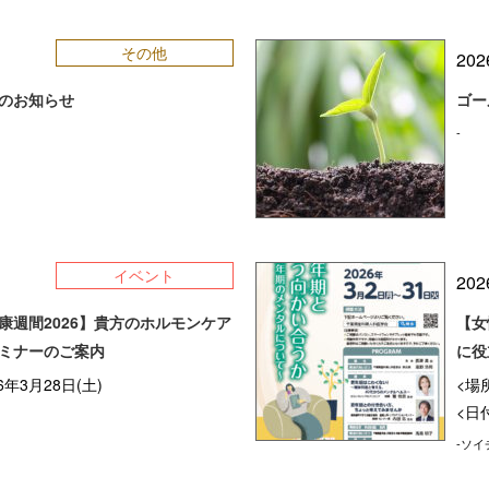
その他
202
のお知らせ
ゴー
-
イベント
202
康週間2026】貴方のホルモンケア
【女
ミナーのご案内
に役
6年3月28日(土)
<場
<日付
-ソイ