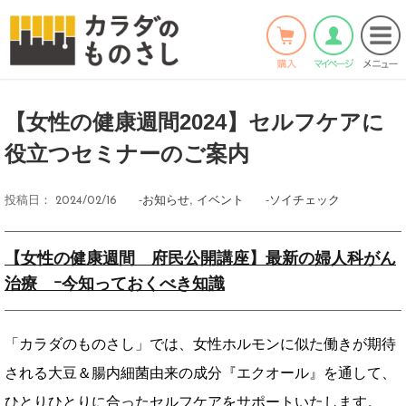
ホーム
>
お知らせ
>
Twitter
Facebook
LINE
【女性の健康週間2024】セルフケアに
役立つセミナーのご案内
-
お知らせ
,
イベント
-
ソイチェック
投稿日：
2024/02/16
【女性の健康週間 府民公開講座】最新の婦人科がん
治療 ｰ今知っておくべき知識
「カラダのものさし」では、女性ホルモンに似た働きが期待
される大豆＆腸内細菌由来の成分『エクオール』を通して、
ひとりひとりに合ったセルフケアをサポートいたします。