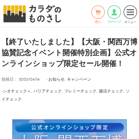
ホーム
>
お知らせ
>
Twitter
Facebook
LINE
【終了いたしました】【大阪・関西万博
協賛記念イベント開催特別企画】公式オ
ンラインショップ限定セール開催！
-
お知らせ
,
キャンペーン
投稿日：
2025/04/14
-
シオチェック＋
,
バリアチェック
,
フレミーチェック
,
腸活チェック
,
ソ
イチェック